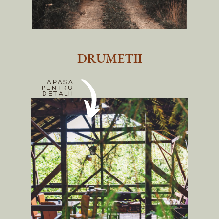
DRUMETII
APASA
PENTRU
DETALII